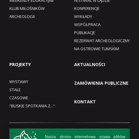
WEEKENDY EDUKACYJNE
FESTIWAL W LĄDZIE
KLUB MIŁOŚNIKÓW
KONFERENCJE
ARCHEOLOGII
WYKŁADY
WSPÓŁPRACA
PUBLIKACJE
REZERWAT ARCHEOLOGICZNY
NA OSTROWIE TUMSKIM
PROJEKTY
AKTUALNOŚCI
WYSTAWY
ZAMÓWIENIA PUBLICZNE
STAŁE
CZASOWE
KONTAKT
"BLISKIE SPOTKANIA Z..."
Nasza strona internetowa używa plików